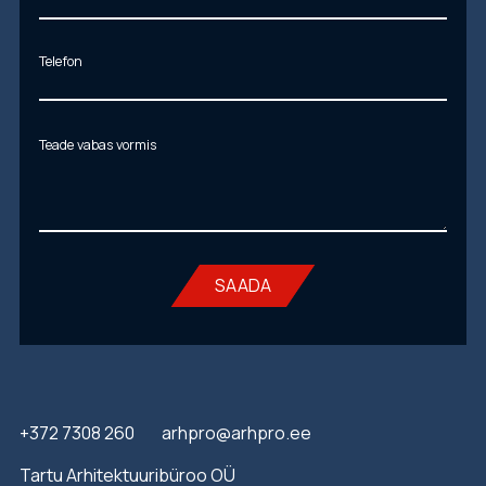
Telefon
Teade vabas vormis
SAADA
+372 7308 260
arhpro@arhpro.ee
Tartu Arhitektuuribüroo OÜ